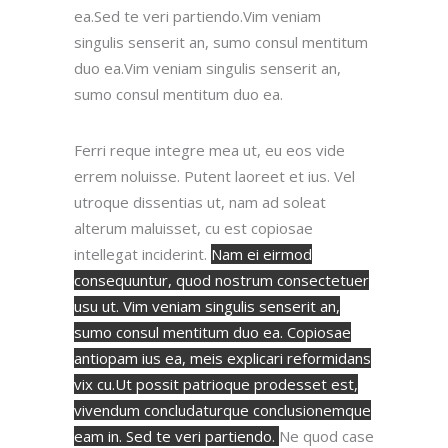
ea.Sed te veri partiendo.Vim veniam
singulis senserit an, sumo consul mentitum
duo ea.Vim veniam singulis senserit an,
sumo consul mentitum duo ea.
Ferri reque integre mea ut, eu eos vide
errem noluisse. Putent laoreet et ius. Vel
utroque dissentias ut, nam ad soleat
alterum maluisset, cu est copiosae
intellegat inciderint.
Nam ei eirmod
consequuntur, quod nostrum consectetuer
usu ut. Vim veniam singulis senserit an,
sumo consul mentitum duo ea. Copiosae
antiopam ius ea, meis explicari reformidans
vix cu.Ut possit patrioque prodesset est,
vivendum concludaturque conclusionemque
eam in. Sed te veri partiendo.
Ne quod case