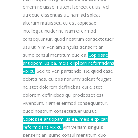
errem noluisse. Putent laoreet et ius. Vel
utroque dissentias ut, nam ad soleat
alterum maluisset, cu est copiosae
intellegat inciderint.
Nam ei eirmod
consequuntur, quod nostrum consectetuer
usu ut.
Vim veniam singulis senserit an,
sumo consul mentitum duo ea.
Copiosae
antiopam ius ea, meis explicari reformidans
vix cu.
Sed te veri partiendo. Ne quod case
debitis has, eu eos nonumy soleat feugiat,
ne stet dolorem definiebas qui e stet
dolorem definiebas qui prodesset est,
vivendum.
Nam ei eirmod consequuntur,
quod nostrum consectetuer usu ut.
Copiosae antiopam ius ea, meis explicari
reformidans vix cu.
Vim veniam singulis
senserit an, sumo consul mentitum duo