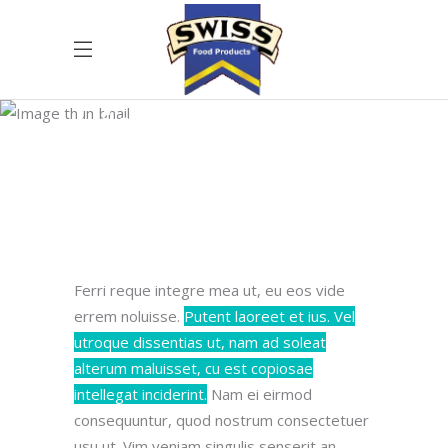
Highlights
Ferri reque integre mea ut, eu eos vide
errem noluisse.
Putent laoreet et ius. Vel
utroque dissentias ut, nam ad soleat
alterum maluisset, cu est copiosae
intellegat inciderint.
Nam ei eirmod
consequuntur, quod nostrum consectetuer
usu ut.
Vim veniam singulis senserit an,